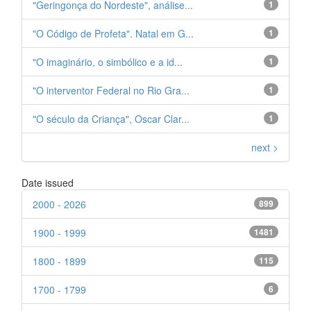
"Geringonça do Nordeste", análise...
1
"O Código de Profeta". Natal em G...
1
"O imaginário, o simbólico e a id...
1
"O interventor Federal no Rio Gra...
1
"O século da Criança", Oscar Clar...
1
next >
Date issued
2000 - 2026
899
1900 - 1999
1481
1800 - 1899
115
1700 - 1799
6