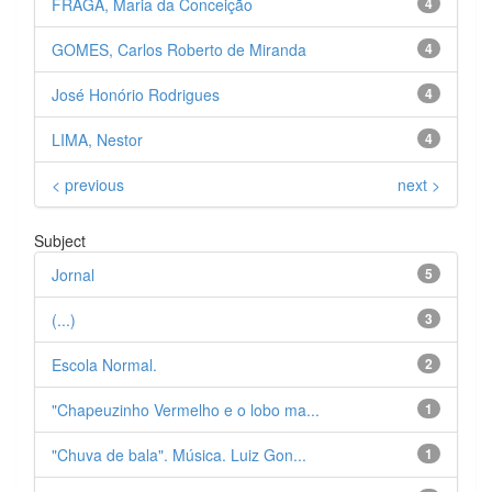
FRAGA, Maria da Conceição
4
GOMES, Carlos Roberto de Miranda
4
José Honório Rodrigues
4
LIMA, Nestor
4
< previous
next >
Subject
Jornal
5
(...)
3
Escola Normal.
2
"Chapeuzinho Vermelho e o lobo ma...
1
"Chuva de bala". Música. Luiz Gon...
1