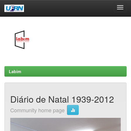
Skip
navigation
Labim
Diário de Natal 1939-2012
Community home page