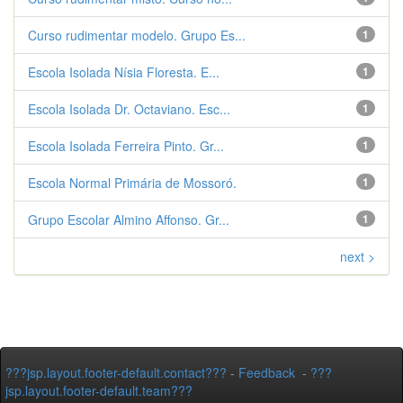
Curso rudimentar modelo. Grupo Es...
1
Escola Isolada Nísia Floresta. E...
1
Escola Isolada Dr. Octaviano. Esc...
1
Escola Isolada Ferreira Pinto. Gr...
1
Escola Normal Primária de Mossoró.
1
Grupo Escolar Almino Affonso. Gr...
1
next >
???jsp.layout.footer-default.contact???
-
Feedback
-
???
jsp.layout.footer-default.team???