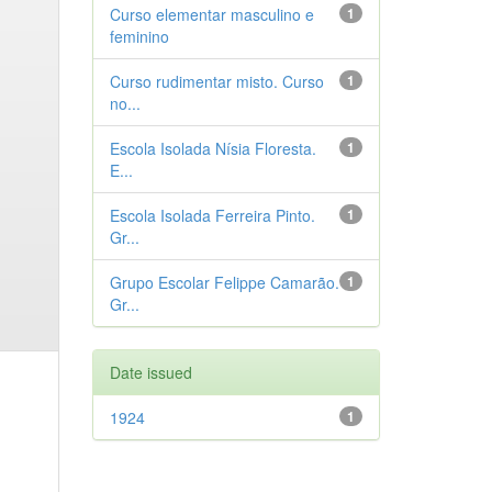
Curso elementar masculino e
1
feminino
Curso rudimentar misto. Curso
1
no...
Escola Isolada Nísia Floresta.
1
E...
Escola Isolada Ferreira Pinto.
1
Gr...
Grupo Escolar Felippe Camarão.
1
Gr...
Date issued
1924
1