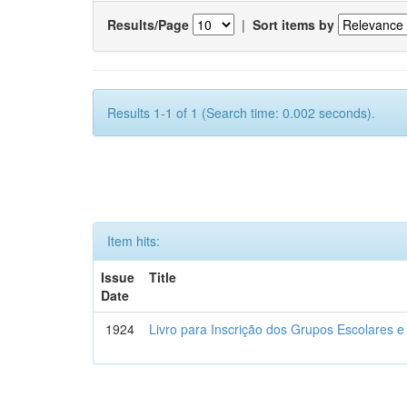
Results/Page
|
Sort items by
Results 1-1 of 1 (Search time: 0.002 seconds).
Item hits:
Issue
Title
Date
1924
Livro para Inscrição dos Grupos Escolares e