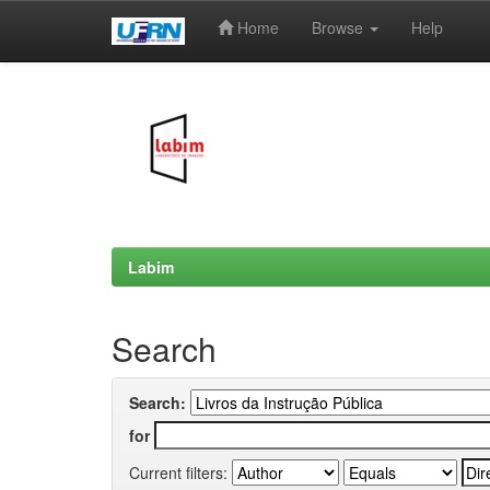
Home
Browse
Help
Skip
navigation
Labim
Search
Search:
for
Current filters: