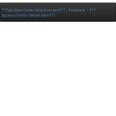
???jsp.layout.footer-default.contact???
-
Feedback
-
???
jsp.layout.footer-default.team???