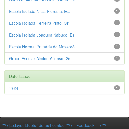
Escola Isolada Nísia Floresta. E...
1
Escola Isolada Ferreira Pinto. Gr...
1
Escola Isolada Joaquim Nabuco. Es...
1
Escola Normal Primária de Mossoró.
1
Grupo Escolar Almino Affonso. Gr...
1
Date issued
1924
1
???jsp.layout.footer-default.contact???
-
Feedback
-
???