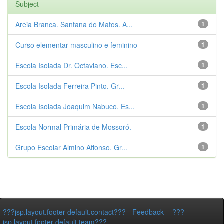
Subject
Areia Branca. Santana do Matos. A...
1
Curso elementar masculino e feminino
1
Escola Isolada Dr. Octaviano. Esc...
1
Escola Isolada Ferreira Pinto. Gr...
1
Escola Isolada Joaquim Nabuco. Es...
1
Escola Normal Primária de Mossoró.
1
Grupo Escolar Almino Affonso. Gr...
1
???jsp.layout.footer-default.contact???
-
Feedback
-
???
jsp.layout.footer-default.team???