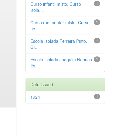
Curso infantil misto. Curso
1
isola...
Curso rudimentar misto. Curso
1
no...
Escola Isolada Ferreira Pinto.
1
Gr...
Escola Isolada Joaquim Nabuco.
1
Es...
Date issued
1924
1