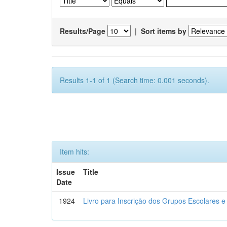
Results/Page
|
Sort items by
Results 1-1 of 1 (Search time: 0.001 seconds).
Item hits:
Issue
Title
Date
1924
Livro para Inscrição dos Grupos Escolares e