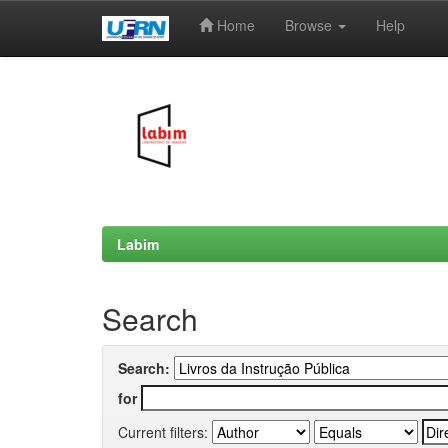
Home
Browse
Help
Skip
navigation
Labim
Search
Search:
for
Current filters: