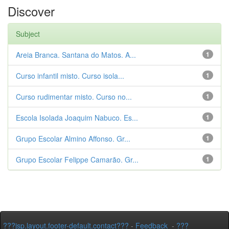
Discover
Subject
Areia Branca. Santana do Matos. A...
1
Curso infantil misto. Curso isola...
1
Curso rudimentar misto. Curso no...
1
Escola Isolada Joaquim Nabuco. Es...
1
Grupo Escolar Almino Affonso. Gr...
1
Grupo Escolar Felippe Camarão. Gr...
1
???jsp.layout.footer-default.contact???
-
Feedback
-
???