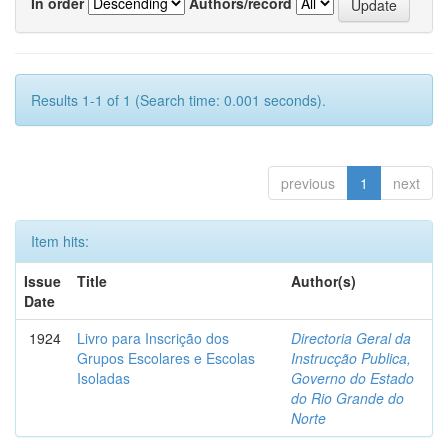
In order
Authors/record
Results 1-1 of 1 (Search time: 0.001 seconds).
previous
1
next
Item hits:
Issue
Title
Author(s)
Date
1924
Livro para Inscrição dos
Directoria Geral da
Grupos Escolares e Escolas
Instrucção Publica,
Isoladas
Governo do Estado
do Rio Grande do
Norte