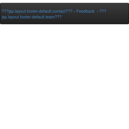
???jsp.layout.footer-default.contact???
-
Feedback
-
???
jsp.layout.footer-default.team???