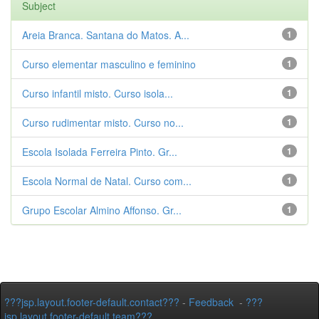
Subject
Areia Branca. Santana do Matos. A...
1
Curso elementar masculino e feminino
1
Curso infantil misto. Curso isola...
1
Curso rudimentar misto. Curso no...
1
Escola Isolada Ferreira Pinto. Gr...
1
Escola Normal de Natal. Curso com...
1
Grupo Escolar Almino Affonso. Gr...
1
???jsp.layout.footer-default.contact???
-
Feedback
-
???
jsp.layout.footer-default.team???