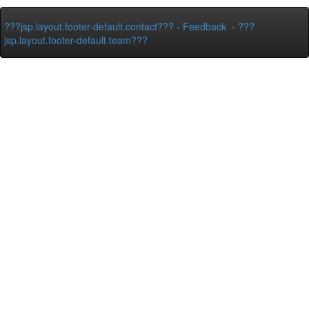
???jsp.layout.footer-default.contact???
-
Feedback
-
???
jsp.layout.footer-default.team???