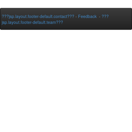
???jsp.layout.footer-default.contact???
-
Feedback
-
???
jsp.layout.footer-default.team???