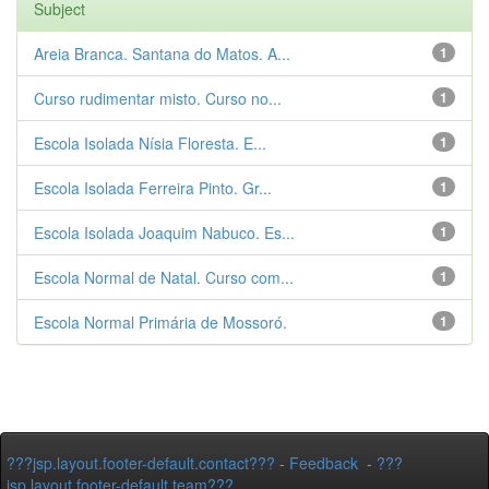
Subject
Areia Branca. Santana do Matos. A...
1
Curso rudimentar misto. Curso no...
1
Escola Isolada Nísia Floresta. E...
1
Escola Isolada Ferreira Pinto. Gr...
1
Escola Isolada Joaquim Nabuco. Es...
1
Escola Normal de Natal. Curso com...
1
Escola Normal Primária de Mossoró.
1
???jsp.layout.footer-default.contact???
-
Feedback
-
???
jsp.layout.footer-default.team???