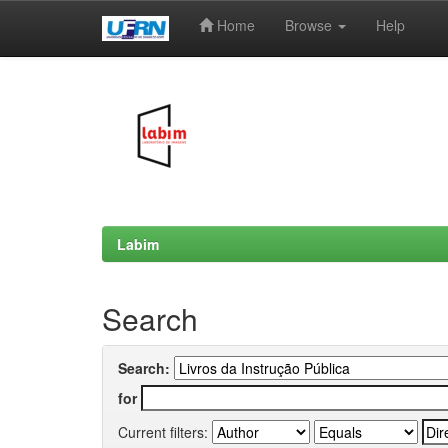
Home
Browse
Help
Skip
navigation
Labim
Search
Search:
for
Current filters: