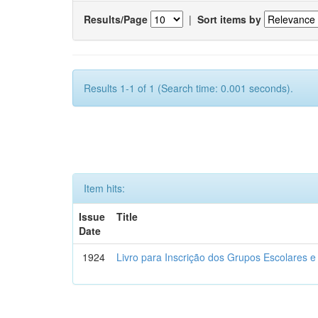
Results/Page
|
Sort items by
Results 1-1 of 1 (Search time: 0.001 seconds).
Item hits:
Issue
Title
Date
1924
Livro para Inscrição dos Grupos Escolares e