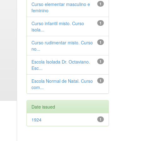
Curso elementar masculino e
1
feminino
Curso infantil misto. Curso
1
isola...
Curso rudimentar misto. Curso
1
no...
Escola Isolada Dr. Octaviano.
1
Esc...
Escola Normal de Natal. Curso
1
com...
Date issued
1924
1