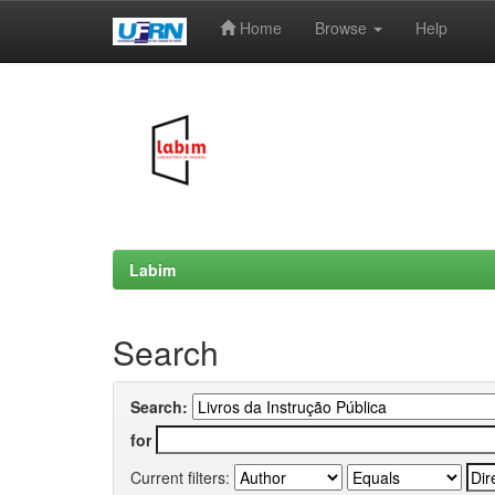
Home
Browse
Help
Skip
navigation
Labim
Search
Search:
for
Current filters: