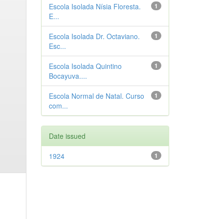
Escola Isolada Nísia Floresta.
1
E...
Escola Isolada Dr. Octaviano.
1
Esc...
Escola Isolada Quintino
1
Bocayuva....
Escola Normal de Natal. Curso
1
com...
Date issued
1924
1