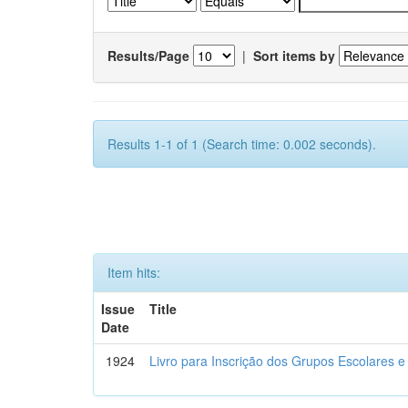
Results/Page
|
Sort items by
Results 1-1 of 1 (Search time: 0.002 seconds).
Item hits:
Issue
Title
Date
1924
Livro para Inscrição dos Grupos Escolares e