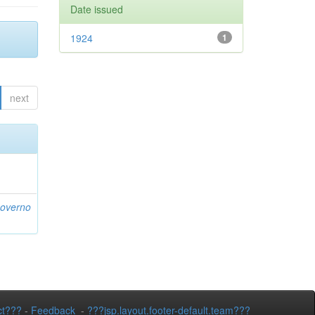
Date issued
1924
1
next
Governo
ct???
-
Feedback
-
???jsp.layout.footer-default.team???