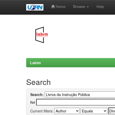
Home
Browse
Help
Skip
navigation
Labim
Search
Search:
for
Current filters: