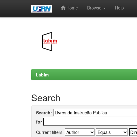
Home
Browse
Help
Skip
navigation
Labim
Search
Search:
for
Current filters: