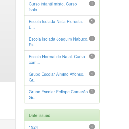
Curso infantil misto. Curso
1
isola...
Escola Isolada Nísia Floresta.
1
E...
Escola Isolada Joaquim Nabuco.
1
Es...
Escola Normal de Natal. Curso
1
com...
Grupo Escolar Almino Affonso.
1
Gr...
Grupo Escolar Felippe Camarão.
1
Gr...
Date issued
1924
1