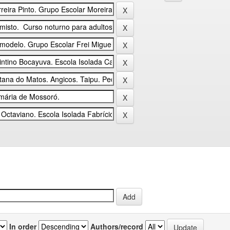
In order
Authors/record