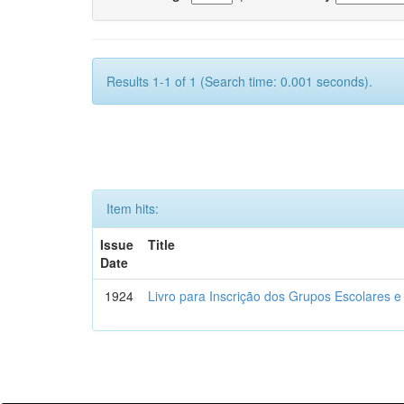
Results 1-1 of 1 (Search time: 0.001 seconds).
Item hits:
Issue
Title
Date
1924
Livro para Inscrição dos Grupos Escolares e