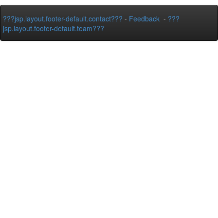
???jsp.layout.footer-default.contact???
-
Feedback
-
???
jsp.layout.footer-default.team???