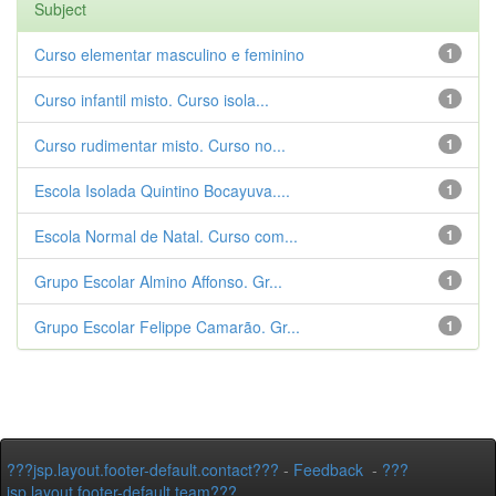
Subject
Curso elementar masculino e feminino
1
Curso infantil misto. Curso isola...
1
Curso rudimentar misto. Curso no...
1
Escola Isolada Quintino Bocayuva....
1
Escola Normal de Natal. Curso com...
1
Grupo Escolar Almino Affonso. Gr...
1
Grupo Escolar Felippe Camarão. Gr...
1
???jsp.layout.footer-default.contact???
-
Feedback
-
???
jsp.layout.footer-default.team???