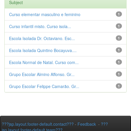
Subject
Curso elementar masculino e feminino
1
Curso infantil misto. Curso isola...
1
Escola Isolada Dr. Octaviano. Esc...
1
Escola Isolada Quintino Bocayuva....
1
Escola Normal de Natal. Curso com...
1
Grupo Escolar Almino Affonso. Gr...
1
Grupo Escolar Felippe Camarão. Gr...
1
???jsp.layout.footer-default.contact???
-
Feedback
-
???
jsp.layout.footer-default.team???