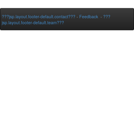
???jsp.layout.footer-default.contact???
-
Feedback
-
???
jsp.layout.footer-default.team???