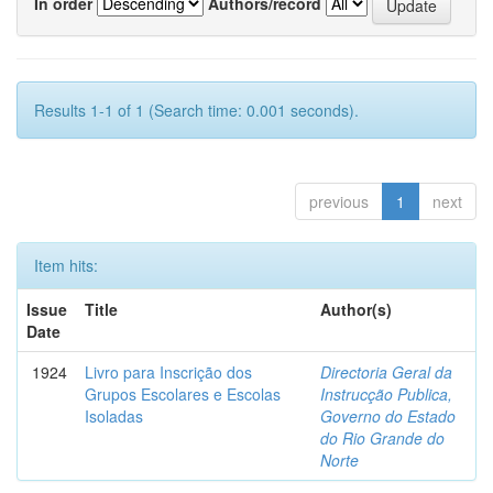
In order
Authors/record
Results 1-1 of 1 (Search time: 0.001 seconds).
previous
1
next
Item hits:
Issue
Title
Author(s)
Date
1924
Livro para Inscrição dos
Directoria Geral da
Grupos Escolares e Escolas
Instrucção Publica,
Isoladas
Governo do Estado
do Rio Grande do
Norte