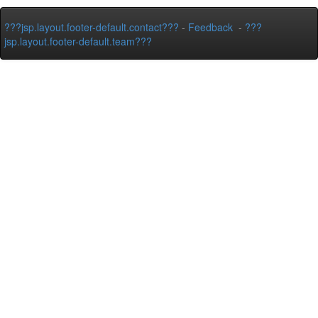
???jsp.layout.footer-default.contact???
-
Feedback
-
???
jsp.layout.footer-default.team???