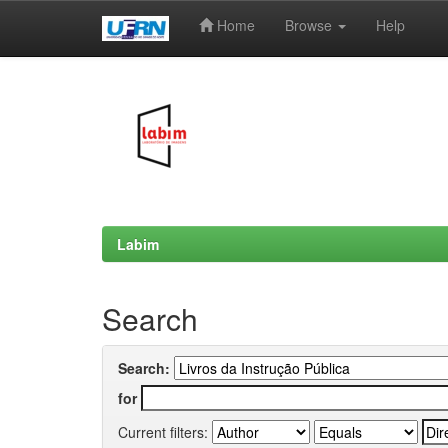
Home
Browse
Help
Skip
navigation
Labim
Search
Search:
for
Current filters: