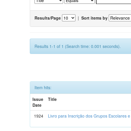
Results/Page
|
Sort items by
Results 1-1 of 1 (Search time: 0.001 seconds).
Item hits:
Issue
Title
Date
1924
Livro para Inscrição dos Grupos Escolares e