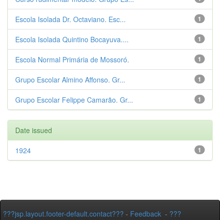
Escola Isolada Dr. Octaviano. Esc...
1
Escola Isolada Quintino Bocayuva....
1
Escola Normal Primária de Mossoró.
1
Grupo Escolar Almino Affonso. Gr...
1
Grupo Escolar Felippe Camarão. Gr...
1
Date issued
1924
1
???jsp.layout.footer-default.contact???
-
Feedback
-
???