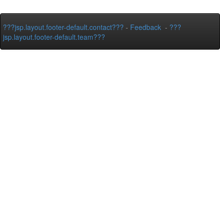
???jsp.layout.footer-default.contact???
-
Feedback
-
???
jsp.layout.footer-default.team???