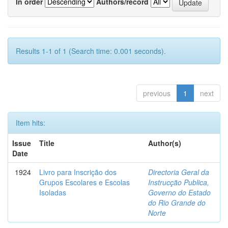
In order
Authors/record
Results 1-1 of 1 (Search time: 0.001 seconds).
previous
1
next
Item hits:
Issue
Title
Author(s)
Date
1924
Livro para Inscrição dos
Directoria Geral da
Grupos Escolares e Escolas
Instrucção Publica,
Isoladas
Governo do Estado
do Rio Grande do
Norte