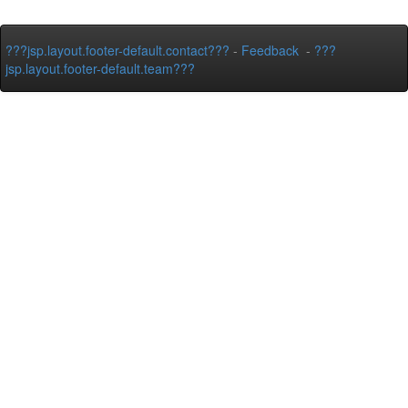
???jsp.layout.footer-default.contact???
-
Feedback
-
???
jsp.layout.footer-default.team???