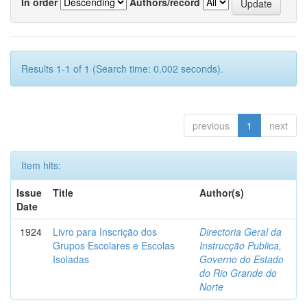
In order
Authors/record
Results 1-1 of 1 (Search time: 0.002 seconds).
previous
1
next
Item hits:
Issue
Title
Author(s)
Date
1924
Livro para Inscrição dos
Directoria Geral da
Grupos Escolares e Escolas
Instrucção Publica,
Isoladas
Governo do Estado
do Rio Grande do
Norte