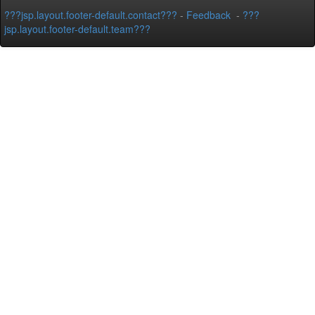
???jsp.layout.footer-default.contact???
-
Feedback
-
???
jsp.layout.footer-default.team???