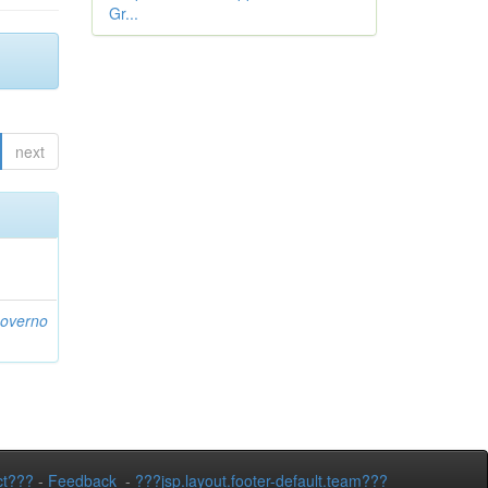
Gr...
next
Governo
ct???
-
Feedback
-
???jsp.layout.footer-default.team???