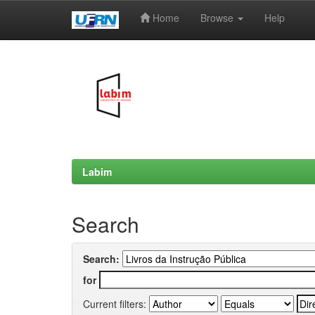
Home
Browse
Help
Skip
navigation
Labim
Search
Search:
for
Current filters: