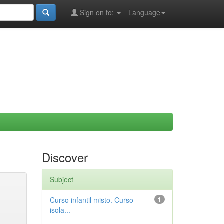
Sign on to:
Language
Discover
Subject
Curso infantil misto. Curso
1
isola...