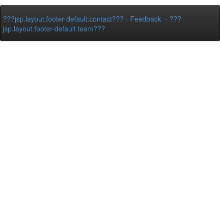
???jsp.layout.footer-default.contact???
-
Feedback
-
???
jsp.layout.footer-default.team???