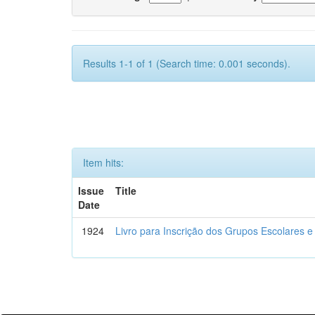
Results 1-1 of 1 (Search time: 0.001 seconds).
Item hits:
Issue
Title
Date
1924
Livro para Inscrição dos Grupos Escolares e