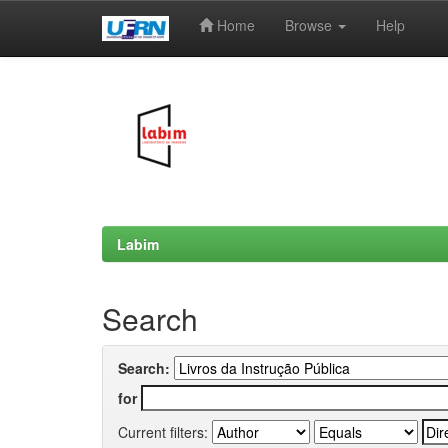
Home
Browse
Help
Skip
navigation
Labim
Search
Search:
for
Current filters: