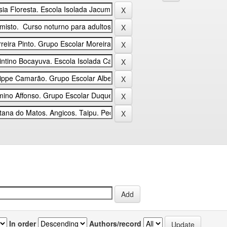
In order
Authors/record