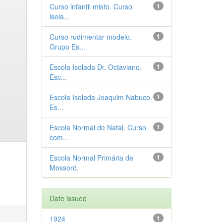
Curso infantil misto. Curso
1
isola...
Curso rudimentar modelo.
1
Grupo Es...
Escola Isolada Dr. Octaviano.
1
Esc...
Escola Isolada Joaquim Nabuco.
1
Es...
Escola Normal de Natal. Curso
1
com...
Escola Normal Primária de
1
Mossoró.
Date issued
1924
1