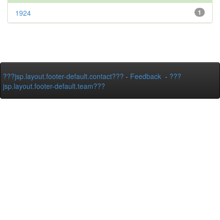
1924
1
???jsp.layout.footer-default.contact???
-
Feedback
-
???
jsp.layout.footer-default.team???