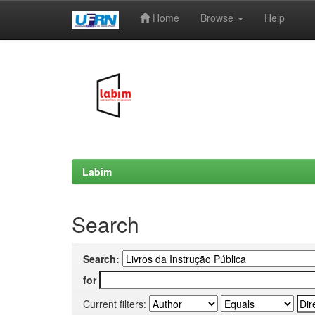
Home
Browse
Help
Skip
navigation
Labim
Search
Search:
for
Current filters: