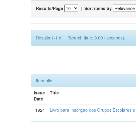
Results/Page
|
Sort items by
Results 1-1 of 1 (Search time: 0.001 seconds).
Item hits:
Issue
Title
Date
1924
Livro para Inscrição dos Grupos Escolares e