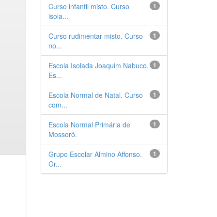
Curso infantil misto. Curso
1
isola...
Curso rudimentar misto. Curso
1
no...
Escola Isolada Joaquim Nabuco.
1
Es...
Escola Normal de Natal. Curso
1
com...
Escola Normal Primária de
1
Mossoró.
Grupo Escolar Almino Affonso.
1
Gr...