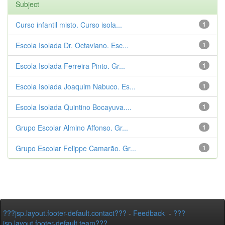
Subject
Curso infantil misto. Curso isola...
1
Escola Isolada Dr. Octaviano. Esc...
1
Escola Isolada Ferreira Pinto. Gr...
1
Escola Isolada Joaquim Nabuco. Es...
1
Escola Isolada Quintino Bocayuva....
1
Grupo Escolar Almino Affonso. Gr...
1
Grupo Escolar Felippe Camarão. Gr...
1
???jsp.layout.footer-default.contact???
-
Feedback
-
???
jsp.layout.footer-default.team???