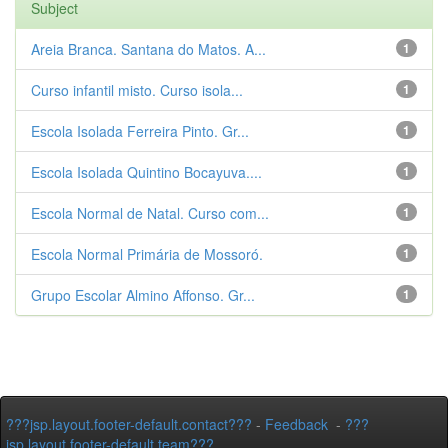
Subject
Areia Branca. Santana do Matos. A...
1
Curso infantil misto. Curso isola...
1
Escola Isolada Ferreira Pinto. Gr...
1
Escola Isolada Quintino Bocayuva....
1
Escola Normal de Natal. Curso com...
1
Escola Normal Primária de Mossoró.
1
Grupo Escolar Almino Affonso. Gr...
1
???jsp.layout.footer-default.contact???
-
Feedback
-
???
jsp.layout.footer-default.team???