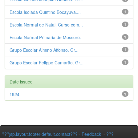
Escola Isolada Quintino Bocayuva....
1
Escola Normal de Natal. Curso com...
1
Escola Normal Primária de Mossoró.
1
Grupo Escolar Almino Affonso. Gr...
1
Grupo Escolar Felippe Camarão. Gr...
1
Date issued
1924
1
???jsp.layout.footer-default.contact???
-
Feedback
-
???