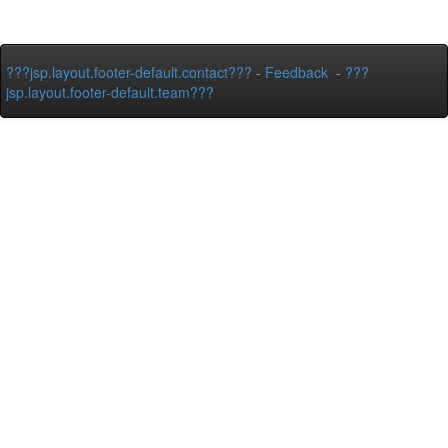
???jsp.layout.footer-default.contact???
-
Feedback
-
???
jsp.layout.footer-default.team???