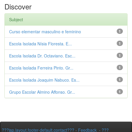
Discover
Subject
Curso elementar masculino e feminino
1
Escola Isolada Nísia Floresta. E...
1
Escola Isolada Dr. Octaviano. Esc...
1
Escola Isolada Ferreira Pinto. Gr...
1
Escola Isolada Joaquim Nabuco. Es...
1
Grupo Escolar Almino Affonso. Gr...
1
???jsp.layout.footer-default.contact???
-
Feedback
-
???