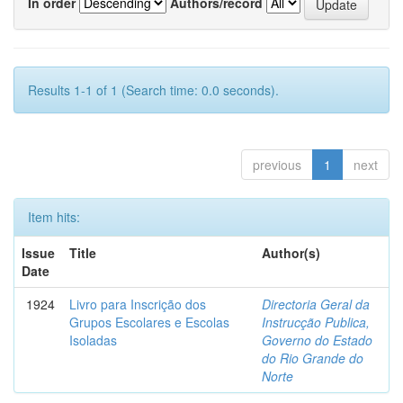
In order
Authors/record
Results 1-1 of 1 (Search time: 0.0 seconds).
previous
1
next
Item hits:
Issue
Title
Author(s)
Date
1924
Livro para Inscrição dos
Directoria Geral da
Grupos Escolares e Escolas
Instrucção Publica,
Isoladas
Governo do Estado
do Rio Grande do
Norte