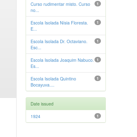
Curso rudimentar misto. Curso
1
no...
Escola Isolada Nísia Floresta.
1
E...
Escola Isolada Dr. Octaviano.
1
Esc...
Escola Isolada Joaquim Nabuco.
1
Es...
Escola Isolada Quintino
1
Bocayuva....
Date issued
1924
1