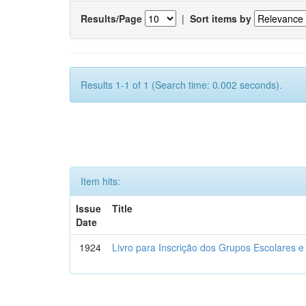
Results/Page
|
Sort items by
Results 1-1 of 1 (Search time: 0.002 seconds).
Item hits:
Issue
Title
Date
1924
Livro para Inscrição dos Grupos Escolares e