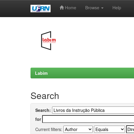
Home
Browse
Help
Skip
navigation
Labim
Search
Search:
for
Current filters: