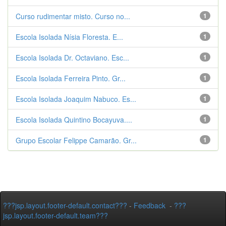
Curso rudimentar misto. Curso no...
1
Escola Isolada Nísia Floresta. E...
1
Escola Isolada Dr. Octaviano. Esc...
1
Escola Isolada Ferreira Pinto. Gr...
1
Escola Isolada Joaquim Nabuco. Es...
1
Escola Isolada Quintino Bocayuva....
1
Grupo Escolar Felippe Camarão. Gr...
1
???jsp.layout.footer-default.contact???
-
Feedback
-
???
jsp.layout.footer-default.team???