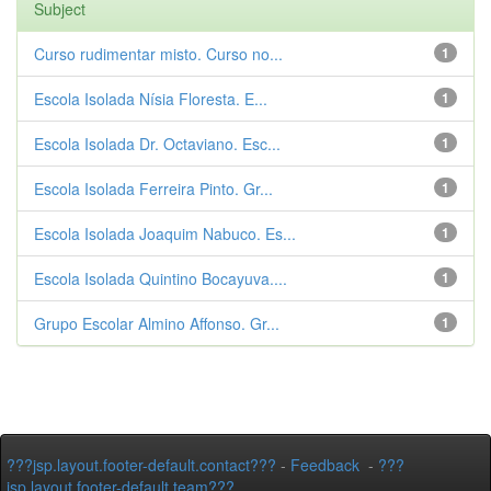
Subject
Curso rudimentar misto. Curso no...
1
Escola Isolada Nísia Floresta. E...
1
Escola Isolada Dr. Octaviano. Esc...
1
Escola Isolada Ferreira Pinto. Gr...
1
Escola Isolada Joaquim Nabuco. Es...
1
Escola Isolada Quintino Bocayuva....
1
Grupo Escolar Almino Affonso. Gr...
1
???jsp.layout.footer-default.contact???
-
Feedback
-
???
jsp.layout.footer-default.team???