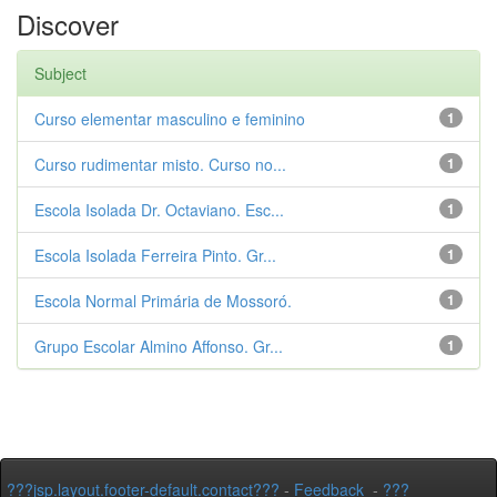
Discover
Subject
Curso elementar masculino e feminino
1
Curso rudimentar misto. Curso no...
1
Escola Isolada Dr. Octaviano. Esc...
1
Escola Isolada Ferreira Pinto. Gr...
1
Escola Normal Primária de Mossoró.
1
Grupo Escolar Almino Affonso. Gr...
1
???jsp.layout.footer-default.contact???
-
Feedback
-
???