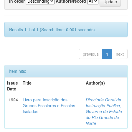
In order
Authors/record
Results 1-1 of 1 (Search time: 0.001 seconds).
previous
1
next
Item hits:
Issue
Title
Author(s)
Date
1924
Livro para Inscrição dos
Directoria Geral da
Grupos Escolares e Escolas
Instrucção Publica,
Isoladas
Governo do Estado
do Rio Grande do
Norte