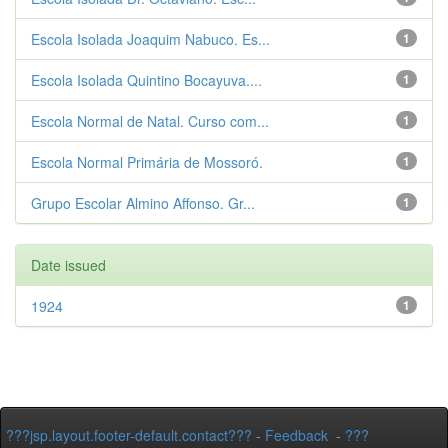
Escola Isolada Joaquim Nabuco. Es...
1
Escola Isolada Quintino Bocayuva....
1
Escola Normal de Natal. Curso com...
1
Escola Normal Primária de Mossoró.
1
Grupo Escolar Almino Affonso. Gr...
1
Date issued
1924
1
???jsp.layout.footer-default.contact???
-
Feedback
-
???