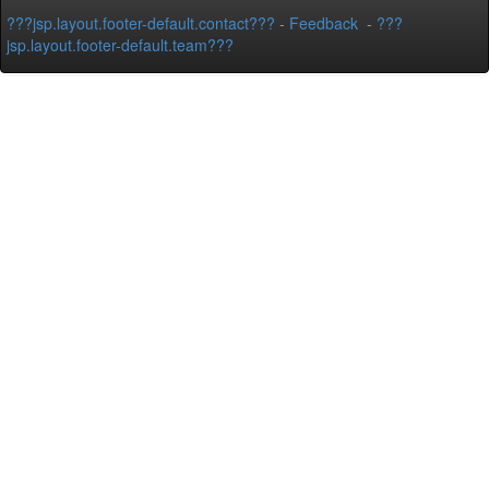
???jsp.layout.footer-default.contact???
-
Feedback
-
???
jsp.layout.footer-default.team???