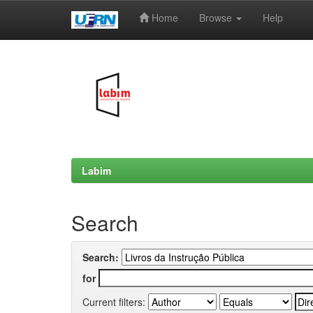
Home
Browse
Help
Skip
navigation
Labim
Search
Search:
for
Current filters: