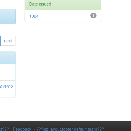
Date issued
1924
1
next
Governo
ct???
-
Feedback
-
???jsp.layout.footer-default.team???