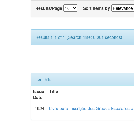
Results/Page
|
Sort items by
Results 1-1 of 1 (Search time: 0.001 seconds).
Item hits:
Issue
Title
Date
1924
Livro para Inscrição dos Grupos Escolares e