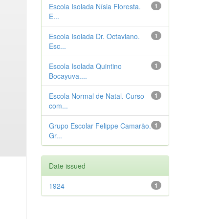
Escola Isolada Nísia Floresta.
1
E...
Escola Isolada Dr. Octaviano.
1
Esc...
Escola Isolada Quintino
1
Bocayuva....
Escola Normal de Natal. Curso
1
com...
Grupo Escolar Felippe Camarão.
1
Gr...
Date issued
1924
1