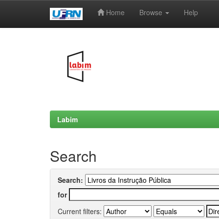
Home
Browse
Help
Skip
navigation
Labim
Search
Search:
for
Current filters: