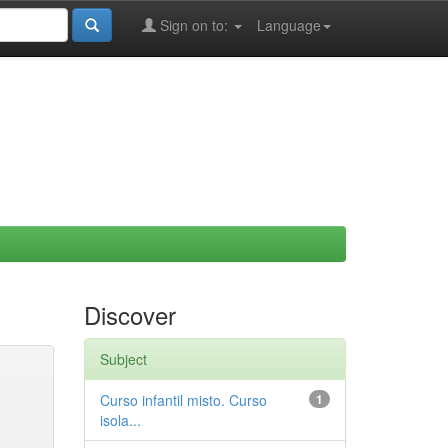
Sign on to:
Language
Discover
Subject
Curso infantil misto. Curso
1
isola...