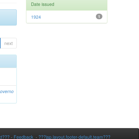
Date issued
1924
1
next
Governo
ct???
-
Feedback
-
???jsp.layout.footer-default.team???