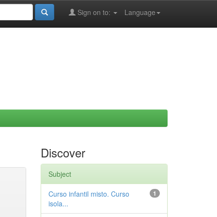
Sign on to:
Language
Discover
Subject
Curso infantil misto. Curso
1
isola...