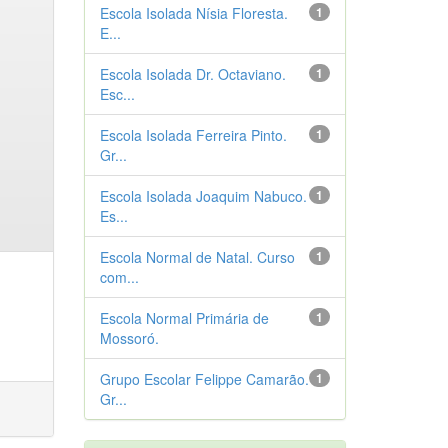
Escola Isolada Nísia Floresta.
1
E...
Escola Isolada Dr. Octaviano.
1
Esc...
Escola Isolada Ferreira Pinto.
1
Gr...
Escola Isolada Joaquim Nabuco.
1
Es...
Escola Normal de Natal. Curso
1
com...
Escola Normal Primária de
1
Mossoró.
Grupo Escolar Felippe Camarão.
1
Gr...