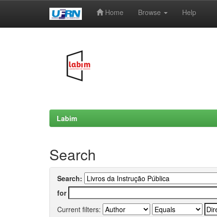
Home
Browse
Help
Skip
navigation
Labim
Search
Search:
for
Current filters: