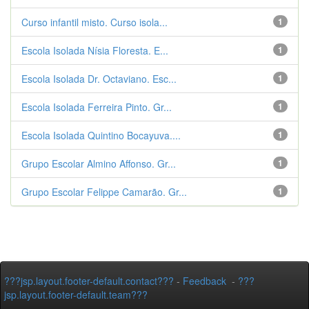
Curso infantil misto. Curso isola...
1
Escola Isolada Nísia Floresta. E...
1
Escola Isolada Dr. Octaviano. Esc...
1
Escola Isolada Ferreira Pinto. Gr...
1
Escola Isolada Quintino Bocayuva....
1
Grupo Escolar Almino Affonso. Gr...
1
Grupo Escolar Felippe Camarão. Gr...
1
???jsp.layout.footer-default.contact???
-
Feedback
-
???
jsp.layout.footer-default.team???