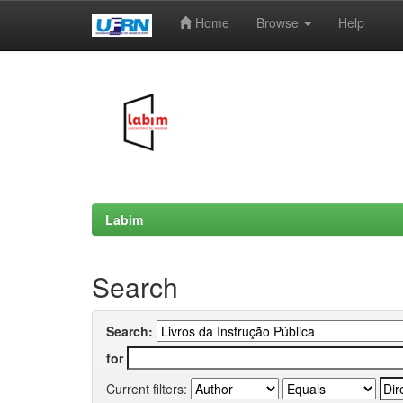
Home
Browse
Help
Skip
navigation
Labim
Search
Search:
for
Current filters: