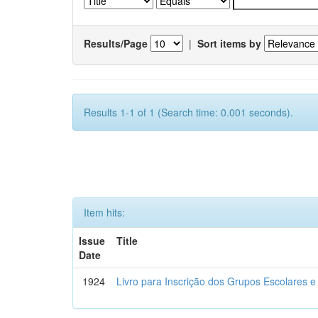
Results/Page
|
Sort items by
Results 1-1 of 1 (Search time: 0.001 seconds).
Item hits:
Issue
Title
Date
1924
Livro para Inscrição dos Grupos Escolares e