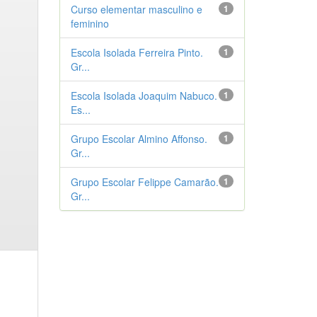
Curso elementar masculino e
1
feminino
Escola Isolada Ferreira Pinto.
1
Gr...
Escola Isolada Joaquim Nabuco.
1
Es...
Grupo Escolar Almino Affonso.
1
Gr...
Grupo Escolar Felippe Camarão.
1
Gr...