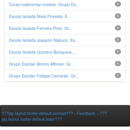
Curso rudimentar modelo. Grupo Es...
1
Escola Isolada Nísia Floresta. E...
1
Escola Isolada Ferreira Pinto. Gr...
1
Escola Isolada Joaquim Nabuco. Es...
1
Escola Isolada Quintino Bocayuva....
1
Grupo Escolar Almino Affonso. Gr...
1
Grupo Escolar Felippe Camarão. Gr...
1
???jsp.layout.footer-default.contact???
-
Feedback
-
???
jsp.layout.footer-default.team???